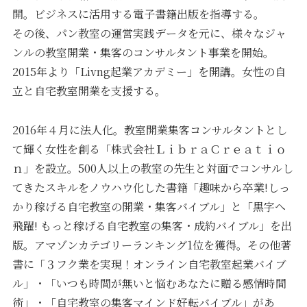
開。ビジネスに活用する電子書籍出版を指導する。
その後、パン教室の運営実践データを元に、様々なジャ
ンルの教室開業・集客のコンサルタント事業を開始。
2015年より「Livng起業アカデミー」を開講。女性の自
立と自宅教室開業を支援する。
2016年４月に法人化。教室開業集客コンサルタントとし
て輝く女性を創る「株式会社ＬｉｂｒａＣｒｅａｔｉｏ
ｎ」を設立。500人以上の教室の先生と対面でコンサルし
てきたスキルをノウハウ化した書籍「趣味から卒業!しっ
かり稼げる自宅教室の開業・集客バイブル」と「黒字へ
飛躍! もっと稼げる自宅教室の集客・成約バイブル」を出
版。アマゾンカテゴリーランキング1位を獲得。その他著
書に「３フク業を実現！オンライン自宅教室起業バイブ
ル」・「いつも時間が無いと悩むあなたに贈る感情時間
術」・「自宅教室の集客マインド好転バイブル」があ